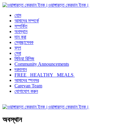
ওয়াঙ্গারত্ত কেরভান ইনক।
হোম
আমাদের সম্পর্কে
সম্পর্কিত
অবস্থান
দান করা
স্বেচ্ছাসেবক
ব্লগ
সেবা
মিডিয়া রিলিজ
Community Announcements
দরদালান
FREE HEALTHY MEALS
আমাদের স্পনসর
Carevan Team
যোগাযোগ করুন
ওয়াঙ্গারত্ত কেরভান ইনক।
অবস্থান